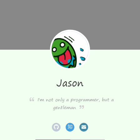
Jason
I'm not only a programmer, but a
gentleman